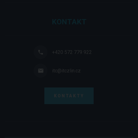
KONTAKT
+420 572 779 922
itc@itczlin.cz
KONTAKTY