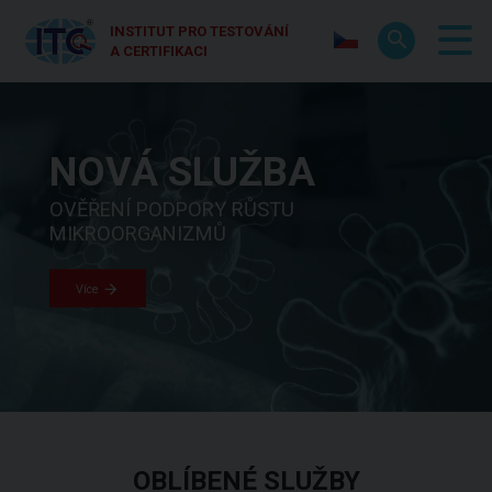
INSTITUT PRO TESTOVÁNÍ
A CERTIFIKACI
SVĚT KVALITY &
NOVÁ SLUŽBA
CERTIFIKACE
BEZPEČNOSTI
VOLKSWAGEN
OVĚŘENÍ PODPORY RŮSTU
MIKROORGANIZMŮ
TESTOVÁNÍ | CERTIFIKACE | KALIBRACE |
ITC SE STAL CERTIFIKOVANÝM
INSPEKCE | STANDARDIZACE
POSKYTOVATELEM LABORATORNÍCH SLUŽEB
Více
SPOLEČNOSTI VOLKSWAGEN
Více
Více
OBLÍBENÉ SLUŽBY