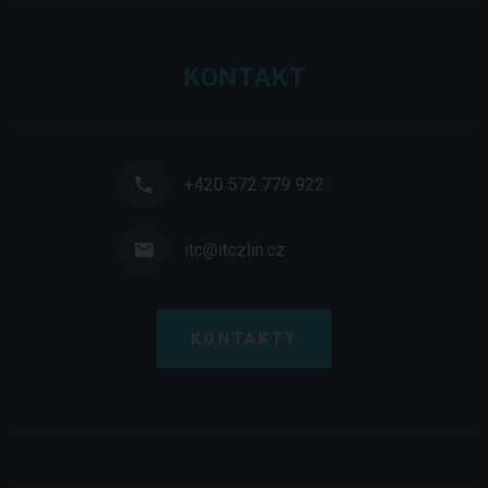
KONTAKT
+420 572 779 922
itc@itczlin.cz
KONTAKTY