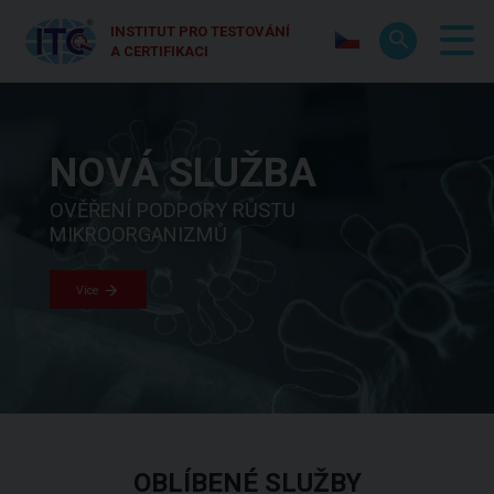
INSTITUT PRO TESTOVÁNÍ
A CERTIFIKACI
SVĚT KVALITY &
NOVÁ SLUŽBA
CERTIFIKACE
BEZPEČNOSTI
VOLKSWAGEN
OVĚŘENÍ PODPORY RŮSTU
MIKROORGANIZMŮ
TESTOVÁNÍ | CERTIFIKACE | KALIBRACE |
ITC SE STAL CERTIFIKOVANÝM
INSPEKCE | STANDARDIZACE
POSKYTOVATELEM LABORATORNÍCH SLUŽEB
Více
SPOLEČNOSTI VOLKSWAGEN
Více
Více
OBLÍBENÉ SLUŽBY