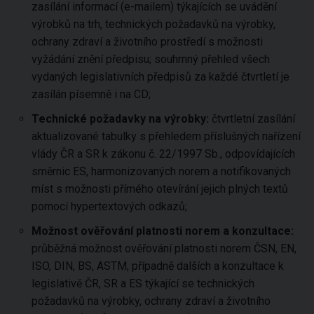
zasílání informací (e-mailem) týkajících se uvádění
výrobků na trh, technických požadavků na výrobky,
ochrany zdraví a životního prostředí s možnosti
vyžádání znění předpisu; souhrnný přehled všech
vydaných legislativních předpisů za každé čtvrtletí je
zasílán písemně i na CD;
Technické požadavky na výrobky:
čtvrtletní zasílání
aktualizované tabulky s přehledem příslušných nařízení
vlády ČR a SR k zákonu č. 22/1997 Sb., odpovídajících
směrnic ES, harmonizovaných norem a notifikovaných
míst s možnosti přímého otevírání jejich plných textů
pomocí hypertextových odkazů;
Možnost ověřování platnosti norem a konzultace:
průběžná možnost ověřování platnosti norem ČSN, EN,
ISO, DIN, BS, ASTM, případně dalších a konzultace k
legislativě ČR, SR a ES týkající se technických
požadavků na výrobky, ochrany zdraví a životního