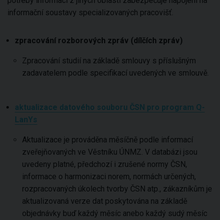
potřeby informací z jiných oblastí zabezpečuje napojení na
informační soustavy specializovaných pracovišť.
zpracování rozborových zpráv (dílčích zpráv)
Zpracování studií na základě smlouvy s příslušným
zadavatelem podle specifikací uvedených ve smlouvě.
aktualizace datového souboru ČSN pro program Q-
LanYs
Aktualizace je prováděna měsíčně podle informací
zveřejňovaných ve Věstníku ÚNMZ. V databázi jsou
uvedeny platné, předchozí i zrušené normy ČSN,
informace o harmonizaci norem, normách určených,
rozpracovaných úkolech tvorby ČSN atp., zákazníkům je
aktualizovaná verze dat poskytována na základě
objednávky buď každý měsíc anebo každý sudý měsíc