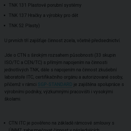
TNK 131 Plastové porubní systémy
TNK 137 Hračky a výrobky pro dět
TNK 52 Plasty)
U prvních tří zajišťuje činnost zcela, včetně předsednictví.
Jde o CTN s širokým rozsahem působnosti (33 skupin
ISO/TC a CEN/TC) s přímým napojením na činnosti
jednotlivých TNK, dále s napojením na činnost zkušební
laboratoře ITC, certifikačního orgánu a autorizované osoby,
přičemž v rámci
SGP-STANDARD
je zajištěna spolupráce s
výrobními podniky, výzkumnými pracovišti i vysokými
školami.
CTN ITC je pověřeno na základě rámcové smlouvy s
ÚNMZ zabezpečovat činnost v následujících