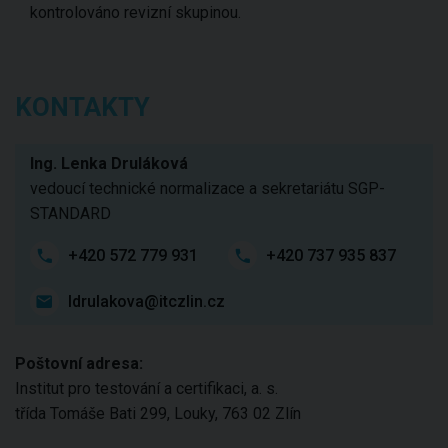
kontrolováno revizní skupinou.
KONTAKTY
Ing. Lenka Druláková
vedoucí technické normalizace a sekretariátu SGP-
STANDARD
+420 572 779 931
+420 737 935 837
ldrulakova@itczlin.cz
Poštovní adresa:
Institut pro testování a certifikaci, a. s.
třída Tomáše Bati 299, Louky, 763 02 Zlín