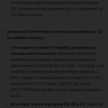
a na základě ceníku zveřejněného na www stránkách
ITC. Výstup je zasílán podle dohody se zákazníkem na
CD nebo e-mailem.
poskytování čtvrtletních informací (písemně a na CD
na základě smlouvy):
Informace o změnách v českých, evropských a
mezinárodních normách:
zpracování čtvrtletního
přehledu nově vydaných, nahrazených, zrušených a
připravovaných ČSN třídy 62, 63 a příp. i 64 (plasty, pryž
a výrobky z nich); zpracování čtvrtletního přehledu o
nově vydaných a zpracovávaných normách ISO a CEN v
komisích ISO/TC 61 Plasty, CEN/TC 249 Plasty,
ISO/TC 45 Pryž a výrobky z pryže; zasíláno písemně a
na CD;
Informace o nové legislativě ČR, SR a ES:
Průběžné