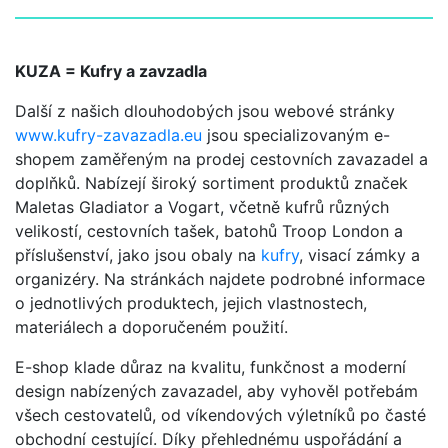
KUZA = Kufry a zavzadla
Další z našich dlouhodobých jsou webové stránky
www.kufry-zavazadla.eu
jsou specializovaným e-
shopem zaměřeným na prodej cestovních zavazadel a
doplňků. Nabízejí široký sortiment produktů značek
Maletas Gladiator a Vogart, včetně kufrů různých
velikostí, cestovních tašek, batohů Troop London a
příslušenství, jako jsou obaly na
kufry
, visací zámky a
organizéry. Na stránkách najdete podrobné informace
o jednotlivých produktech, jejich vlastnostech,
materiálech a doporučeném použití.
E-shop klade důraz na kvalitu, funkčnost a moderní
design nabízených zavazadel, aby vyhověl potřebám
všech cestovatelů, od víkendových výletníků po časté
obchodní cestující. Díky přehlednému uspořádání a