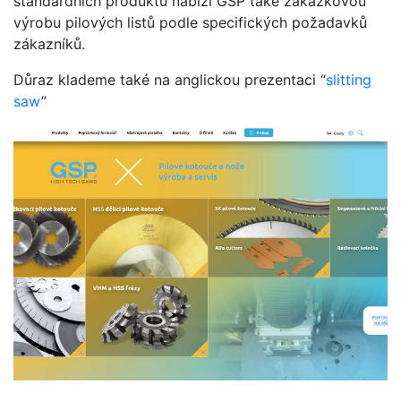
standardních produktů nabízí GSP také zakázkovou
výrobu pilových listů podle specifických požadavků
zákazníků.
Důraz klademe také na anglickou prezentaci “
slitting
saw
”