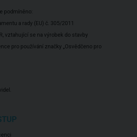
 je podmíněno:
mentu a rady (EU) č. 305/2011
, vztahující se na výrobek do stavby
cence pro používání značky „Osvědčeno pro
idel.
STUP
cenci