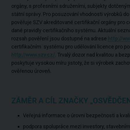
orgány, s profesními sdruženími, subjekty dotčený
státní správy. Pro posuzování vhodnosti výrobků do
pověřuje SZV akreditované certifikační orgány pro ce
dané pravidly certifikačního systému. Aktuální sez
rozsah pověření jsou dostupné na adrese
http://ww
certifikačním systému pro udělování licence pro p
http://www.szv.cz/
. Trvalý dozor nad kvalitou a be
poskytuje vysokou míru jistoty, že si výrobek zach
ověřenou úroveň.
ZÁMĚR A CÍL ZNAČKY „OSVĚDČE
Veřejná informace o úrovni bezpečnosti a kva
podpora spolupráce mezi investory, stavebními