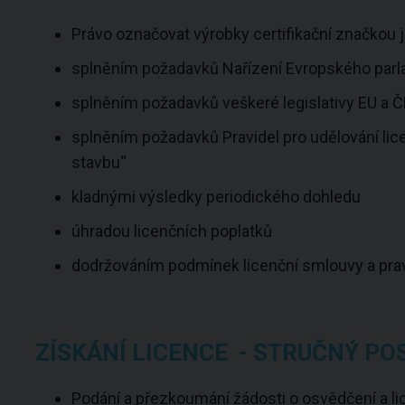
Právo označovat výrobky certifikační značkou
splněním požadavků Nařízení Evropského parla
splněním požadavků veškeré legislativy EU a ČR
splněním požadavků Pravidel pro udělování li
stavbu“
kladnými výsledky periodického dohledu
úhradou licenčních poplatků
dodržováním podmínek licenční smlouvy a prav
ZÍSKÁNÍ LICENCE - STRUČNÝ PO
Podání a přezkoumání žádosti o osvědčení a li