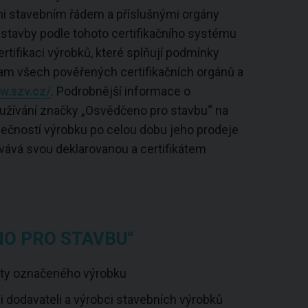
mi stavebním řádem a příslušnými orgány
 stavby podle tohoto certifikačního systému
rtifikaci výrobků, které splňují podmínky
nam všech pověřených certifikačních orgánů a
w.szv.cz/
. Podrobnější informace o
oužívání značky „Osvědčeno pro stavbu“ na
zpečností výrobku po celou dobu jeho prodeje
ovává svou deklarovanou a certifikátem
NO PRO STAVBU“
lity označeného výrobku
 dodavateli a výrobci stavebních výrobků