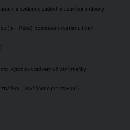
umání a evidence žádosti a uzavření smlouvy
 (je-li třeba), posouzení systému řízení
)
istru výrobků s právem užívání značky
e značkou „Osvědčeno pro stavbu“)