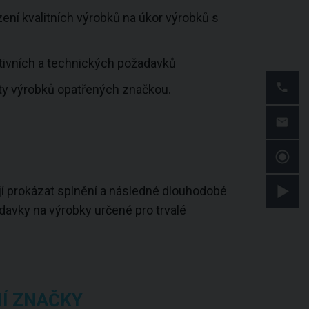
ení kvalitních výrobků na úkor výrobků s
ativních a technických požadavků
lity výrobků opatřených značkou.
jí prokázat splnění a následné dlouhodobé
avky na výrobky určené pro trvalé
NÍ ZNAČKY