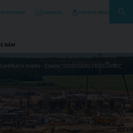
 SPOLUPRÁCE
DATABÁZE
PRIVÁTNÍ SEKCE
TE NÁM
Certifikační značky
Značka "OSVĚDČENO PRO STAVBU"