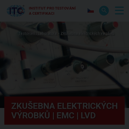
INSTITUT PRO TESTOVÁNÍ
A CERTIFIKACI
Testování | Laboratoře
Zkušebna elektrických výrobků
ZKUŠEBNA ELEKTRICKÝCH
VÝROBKŮ | EMC | LVD