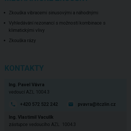
Zkouška vibracemi sinusovými a náhodnými
Vyhledávání rezonancí s možností kombinace s
klimatickými vlivy
Zkouška rázy
KONTAKTY
Ing. Pavel Vávra
vedoucí AZL 1004.3
+420 572 522 242
pvavra@itczlin.cz
Ing. Vlastimil Vaculík
zástupce vedoucího AZL 1004.3