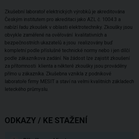
Zkušební laboratoř elektrických výrobků je akreditována
Českým institutem pro akreditaci jako AZL č. 1004.3 a
nabízí řadu zkoušek v oblasti elektrotechniky. Zkoušky jsou
obvykle zaměřené na ověřování kvalitativních a
bezpečnostních ukazatelů a jsou realizovány buď
kompletní podle příslušné technické normy nebo i jen dílčí
podle zákazníkova zadání. Na žádost lze zajistit zkoušení
za přítomnosti klienta a některé zkoušky jsou prováděny
přímo u zákazníka. Zkušebna vznikla z podnikové
laboratoře firmy MESIT a staví na velmi kvalitních základech
leteckého průmyslu.
ODKAZY / KE STAŽENÍ