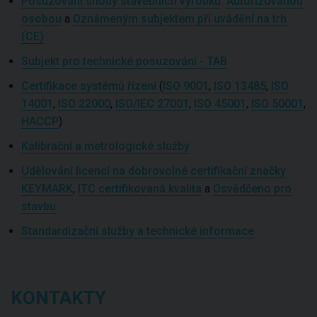
Posuzování shody stavebních výrobků
Autorizovanou
osobou
a
Oznámeným subjektem při uvádění na trh
(CE)
Subjekt pro technické posuzování - TAB
Certifikace systémů řízení
(
ISO 9001
,
ISO 13485
,
ISO
14001
,
ISO 22000
,
ISO/IEC 27001
,
ISO 45001
,
ISO 50001
,
HACCP
)
Kalibrační a metrologické služby
Udělování licencí na dobrovolné certifikační značky
KEYMARK
,
ITC certifikovaná kvalita
a
Osvědčeno pro
stavbu
Standardizační služby a technické informace
KONTAKTY