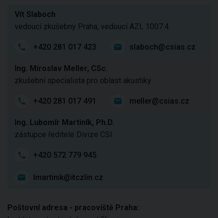
Vít Slaboch
vedoucí zkušebny Praha, vedoucí AZL 1007.4
+420 281 017 423
slaboch@csias.cz
Ing. Miroslav Meller, CSc.
zkušební specialista pro oblast akustiky
+420 281 017 491
meller@csias.cz
Ing. Lubomír Martiník, Ph.D.
zástupce ředitele Divize CSI
+420 572 779 945
lmartinik@itczlin.cz
Poštovní adresa - pracoviště Praha: