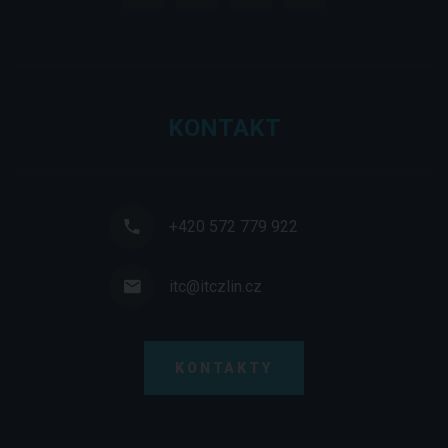
KONTAKT
+420 572 779 922
itc@itczlin.cz
KONTAKTY