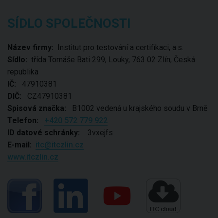
SÍDLO SPOLEČNOSTI
Název firmy:
Institut pro testování a certifikaci, a.s.
Sídlo:
třída Tomáše Bati 299, Louky, 763 02 Zlín, Česká
republika
IČ:
47910381
DIČ:
CZ47910381
Spisová značka:
B1002 vedená u krajského soudu v Brně
Telefon:
+420 572 779 922
ID datové schránky:
3vxejfs
E-mail:
itc@itczlin.cz
www.itczlin.cz