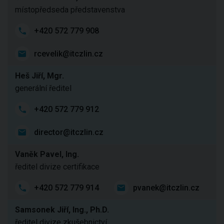
místopředseda představenstva
+420 572 779 908
rcevelik@itczlin.cz
Heš Jiří, Mgr.
generální ředitel
+420 572 779 912
director@itczlin.cz
Vaněk Pavel, Ing.
ředitel divize certifikace
+420 572 779 914
pvanek@itczlin.cz
Samsonek Jiří, Ing., Ph.D.
ředitel divize zkušebnictví