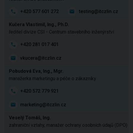
+420 577 601 272
testing@itczlin.cz
Kučera Vlastimil, Ing., Ph.D.
ředitel divize CSI - Centrum stavebního inženýrství
+420 281 017 401
vkucera@itczlin.cz
Pobudová Eva, Ing., Mgr.
manažerka marketingu a péče o zákazníky
+420 572 779 921
marketing@itczlin.cz
Veselý Tomáš, Ing.
zahraniční vztahy, manažer ochrany osobních údajů (DPO)