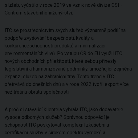
služeb, vyústilo v roce 2019 ve vznik nové divize CSI -
Centrum stavebního inženýrství.
ITC se prostřednictvím svých služeb významně podílí na
podpoře zvyšování bezpečnosti, kvality a
konkurenceschopnosti produktů a minimalizaci
environmentálních vlivů. Po vstupu ČR do EU využil ITC
nových obchodních příležitostí, které sebou přinesly
legislativní a harmonizované podmínky, umožňující zejména
expanzi služeb na zahraniční trhy. Tento trend v ITC
přetrvává do dnešních dnů a v roce 2022 tvořil export více
než třetinu obratu společnosti.
A proč si stávající klientela vybrala ITC, jako dodavatele
vysoce odborných služeb? Správnou odpovědí je
schopnost ITC poskytovat komplexní zkušební a
certifikační služby v širokém spektru výrobků a