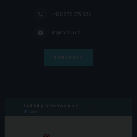
+420 572 779 922
itc@itczlin.cz
KONTAKTY