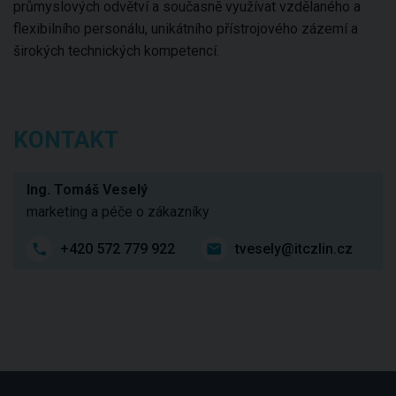
průmyslových odvětví a současně využívat vzdělaného a
flexibilního personálu, unikátního přístrojového zázemí a
širokých technických kompetencí.
KONTAKT
Ing. Tomáš Veselý
marketing a péče o zákazníky
+420 572 779 922
tvesely@itczlin.cz