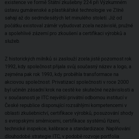
existence ve formě Státní zkušebny 224 při Výzkumném
ústavu gumárenské a plastikářské technologie ve Zlíně
sahají až do sedmdesátých let minulého století. Již od
počátku existoval záměr vybudovat zcela nezávislé, pružné
a spolehlivé zázemí pro zkoušení a certifikaci výrobků a
služeb.
Z historických milníků si zaslouží zcela jistě pozornost rok
1992, kdy společnost přijala svůj současný název a logo, a
zejména pak rok 1993, kdy proběhla transformace na
akciovou společnost. Privatizací společnosti v roce 2000
byl učiněn zásadní krok na cestě ke skutečné nezávislosti a
v současnosti je ITC největší privátní odbornou institucí v
České republice disponující rozsáhlými kompetencemi v
oblasti zkušebnictví, certifikace výrobků, posuzování shody
s evropskými směrnicemi, certifikace systémů řízení,
technické inspekce, kalibrace a standardizace. Naplňování
dlouhodobé strategie ITC, v podobě rozvoje portfolia