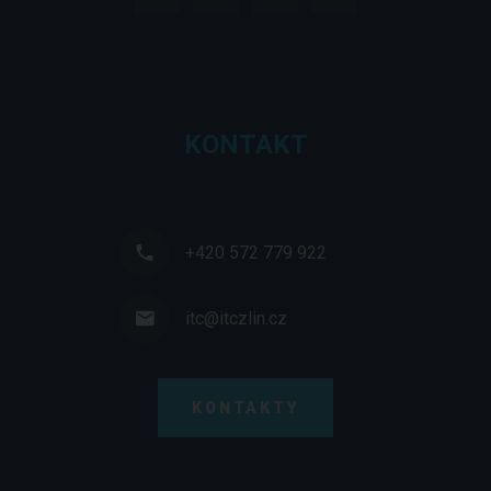
KONTAKT
+420 572 779 922
itc@itczlin.cz
KONTAKTY