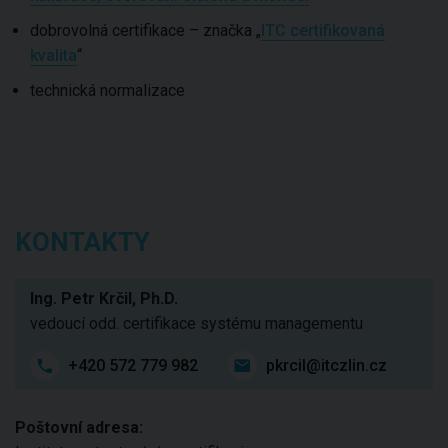
dobrovolná certifikace – značka „
ITC certifikovaná
kvalita
“
technická normalizace
KONTAKTY
Ing. Petr Krčil, Ph.D.
vedoucí odd. certifikace systému managementu
+420 572 779 982
pkrcil@itczlin.cz
Poštovní adresa: