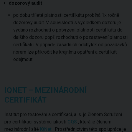
dozorový audit
po dobu tříleté platnosti certifikátu probíhá 1x ročně
dozorový audit. V souvislosti s výsledkem dozoru je
vydáno rozhodnutí o potvrzení platnosti certifikátu do
dalšího dozoru popř. rozhodnutí o pozastavení platnosti
certifikátu. V případě zásadních odchylek od požadavků
norem lze přikročit ke krajnímu opatření a certifikát
odejmout.
IQNET – MEZINÁRODNÍ
CERTIFIKÁT
Institut pro testování a certifikaci, a. s. je členem Sdružení
pro certifikaci systému jakosti
CQS
, která je členem
mezinárodní sítě
IQNet
. Prostřednictvím této spolupráce je