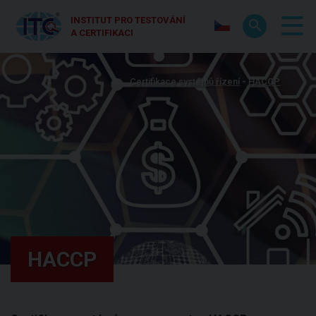
INSTITUT PRO TESTOVÁNÍ
A CERTIFIKACI
Certifikace systémů řízení
HACCP
HACCP