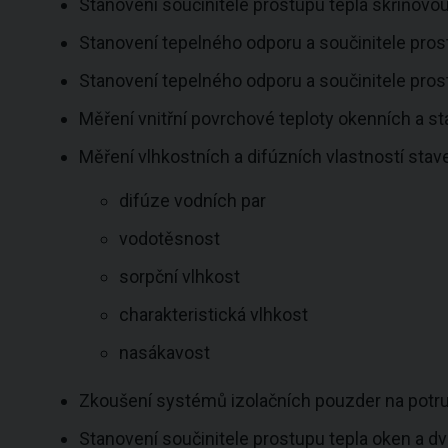
Stanovení součinitele prostupu tepla skříňov
Stanovení tepelného odporu a součinitele pr
Stanovení tepelného odporu a součinitele p
Měření vnitřní povrchové teploty okenních a s
Měření vlhkostních a difúzních vlastností stav
difúze vodních par
vodotěsnost
sorpční vlhkost
charakteristická vlhkost
nasákavost
Zkoušení systémů izolačních pouzder na potru
Stanovení součinitele prostupu tepla oken a d