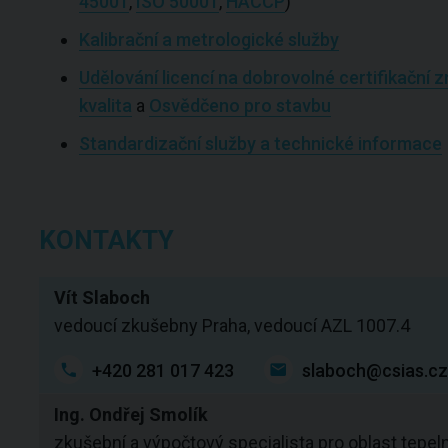
45001
,
ISO 50001
,
HACCP
)
Kalibrační a metrologické služby
Udělování licencí na dobrovolné certifikačn
kvalita
a
Osvědčeno pro stavbu
Standardizační služby a technické informace
KONTAKTY
Vít Slaboch
vedoucí zkušebny Praha, vedoucí AZL 1007.4
+420 281 017 423
slaboch@csias.cz
Ing. Ondřej Smolík
zkušební a výpočtový specialista pro oblast tepel