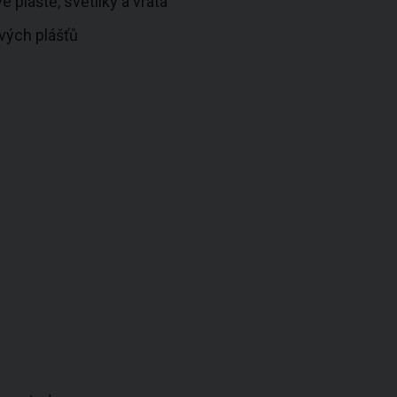
é pláště, světlíky a vrata
ových plášťů