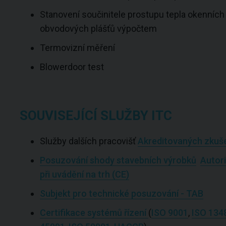
Stanovení součinitele prostupu tepla okenních a
obvodových plášťů výpočtem
Termovizní měření
Blowerdoor test
SOUVISEJÍCÍ SLUŽBY ITC
Služby dalších pracovišť
Akreditovaných zkuše
Posuzování shody stavebních výrobků
Autor
při uvádění na trh (CE)
Subjekt pro technické posuzování - TAB
Certifikace systémů řízení
(
ISO 9001
,
ISO 134