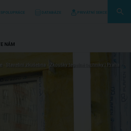
 SPOLUPRÁCE
DATABÁZE
PRIVÁTNÍ SEKCE
TE NÁM
ře
Stavební zkušebna
Zkoušky tepelné techniky | Praha