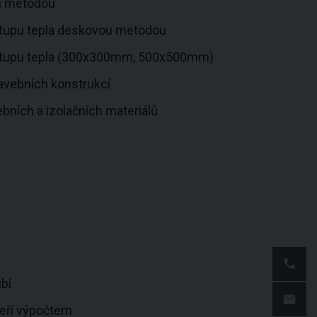
ou metodou
ostupu tepla deskovou metodou
rostupu tepla (300x300mm, 500x500mm)
tavebních konstrukcí
ebních a izolačních materiálů
bí
veří výpočtem