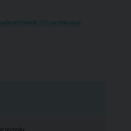
í značky KEYMARK
,
ITC certifikovaná
né techniky