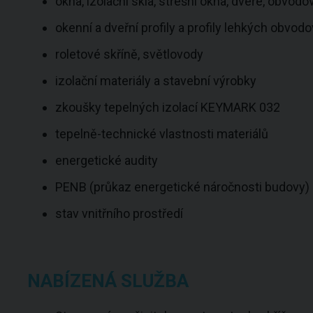
okna, izolační skla, střešní okna, dveře, obvodov
okenní a dveřní profily a profily lehkých obvod
roletové skříně, světlovody
izolační materiály a stavební výrobky
zkoušky tepelných izolací KEYMARK 032
tepelně-technické vlastnosti materiálů
energetické audity
PENB (průkaz energetické náročnosti budovy)
stav vnitřního prostředí
NABÍZENÁ SLUŽBA