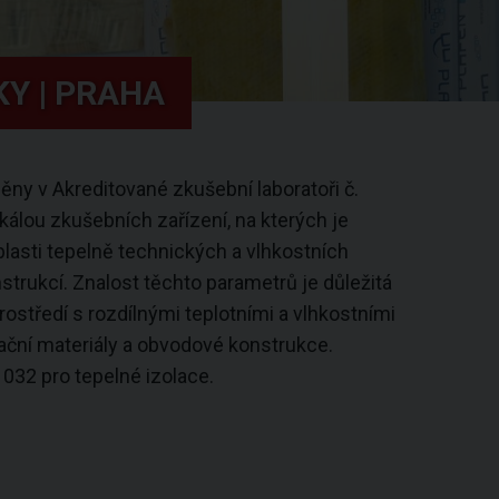
Y | PRAHA
ny v Akreditované zkušební laboratoři č.
álou zkušebních zařízení, na kterých je
lasti tepelně technických a vlhkostních
trukcí. Znalost těchto parametrů je důležitá
rostředí s rozdílnými teplotními a vlhkostními
lační materiály a obvodové konstrukce.
032 pro tepelné izolace.