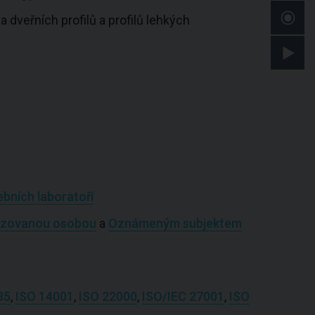
 dveřních profilů a profilů lehkých
bních laboratoří
izovanou osobou
a
Oznámeným subjektem
85
,
ISO 14001
,
ISO 22000
,
ISO/IEC 27001
,
ISO