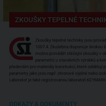
ZKOUŠKY TEPELNÉ TECHNIK
Zkoušky tepelné techniky jsou provádě
1007.4. Zkušebna disponuje širokou šk
možno provádět stěžejní zkoušky v ob
parametrů u stavebních výrobků a kons
především pro materiály konstrukcí, které oddělují p
parametry jako jsou např. otvorové výplně nebo izo
Laboratoř je také registrovanou laboratoří KEYMARK 
ODKAZY A DOKUMENTY