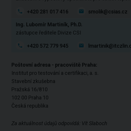
+420 281 017 416
smolik@csias.cz
Ing. Lubomír Martiník, Ph.D.
zástupce ředitele Divize CSI
+420 572 779 945
lmartinik@itczlin.
Poštovní adresa - pracoviště Praha:
Institut pro testování a certifikaci, a. s.
Stavební zkušebna
Pražská 16/810
102 00 Praha 10
Česká republika
Za aktuálnost údajů odpovídá: Vít Slaboch