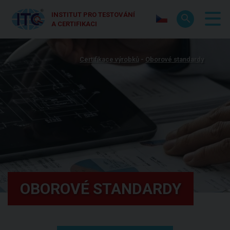
INSTITUT PRO TESTOVÁNÍ
A CERTIFIKACI
Certifikace výrobků
Oborové standardy
OBOROVÉ STANDARDY