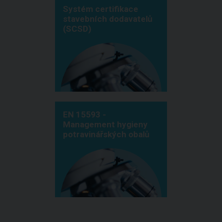
Systém certifikace
stavebních dodavatelů
(SCSD)
EN 15593 -
Management hygieny
potravinářských obalů