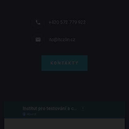
+420 572 779 922
itc@itczlin.cz
KONTAKTY