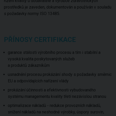
řízení kvality u dodavatele a výrobce zdravotnických
prostředků je zaveden, dokumentován a používán v souladu
s požadavky normy ISO 13485.
PŘÍNOSY CERTIFIKACE
garance stálosti výrobního procesu a tím i stabilní a
vysoká kvalita poskytovaných služeb
a produktů zákazníkům
usnadnění procesu prokázání shody s požadavky směrnic
EU a odpovídajících nařízení vlády
prokázání účinnosti a efektivnosti vybudovaného
systému managementu kvality třetí nezávislou stranou
optimalizace nákladů - redukce provozních nákladů,
snížení nákladů na neshodné výrobky, úspory surovin,