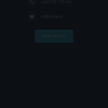
+420 572 779 922
itc@itczlin.cz
KONTAKTY