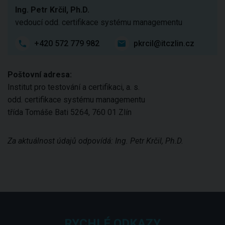
Ing. Petr Krčil, Ph.D.
vedoucí odd. certifikace systému managementu
+420 572 779 982
pkrcil@itczlin.cz
Poštovní adresa:
Institut pro testování a certifikaci, a. s.
odd. certifikace systému managementu
třída Tomáše Bati 5264, 760 01 Zlín
Za aktuálnost údajů odpovídá: Ing. Petr Krčil, Ph.D.
RYCHLÉ ODKAZY