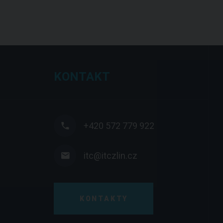
KONTAKT
+420 572 779 922
itc@itczlin.cz
KONTAKTY