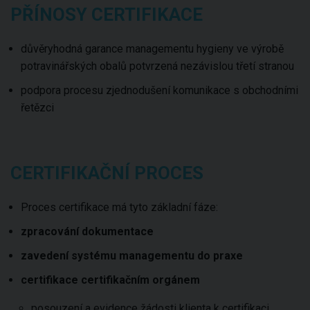
PŘÍNOSY CERTIFIKACE
důvěryhodná garance managementu hygieny ve výrobě
potravinářských obalů potvrzená nezávislou třetí stranou
podpora procesu zjednodušení komunikace s obchodními
řetězci
CERTIFIKAČNÍ PROCES
Proces certifikace má tyto základní fáze:
zpracování dokumentace
zavedení systému managementu do praxe
certifikace certifikačním orgánem
posouzení a evidence žádosti klienta k certifikaci