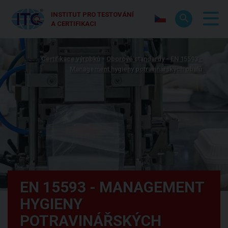
INSTITUT PRO TESTOVÁNÍ
A CERTIFIKACI
Certifikace výrobků
Oborové standardy
EN 15593 -
Management hygieny potravinářských obalů
EN 15593 - MANAGEMENT
HYGIENY
POTRAVINÁŘSKÝCH