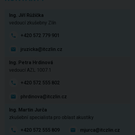
Ing. Jiří Růžička
vedoucí zkušebny Zlín
+420 572 779 901
jruzicka@itczlin.cz
Ing. Petra Hrdinová
vedoucí AZL 1007.1
+420 572 555 802
phrdinova@itczlin.cz
Ing. Martin Jurča
zkušební specialista pro oblast akustiky
+420 572 555 809
mjurca@itczlin.cz