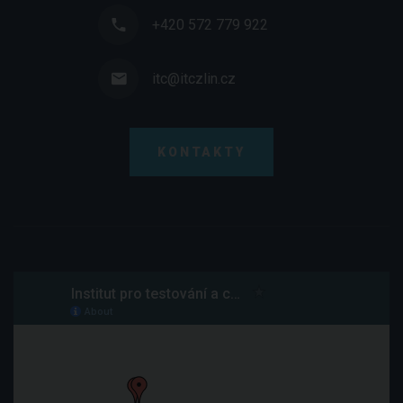
+420 572 779 922
itc@itczlin.cz
KONTAKTY