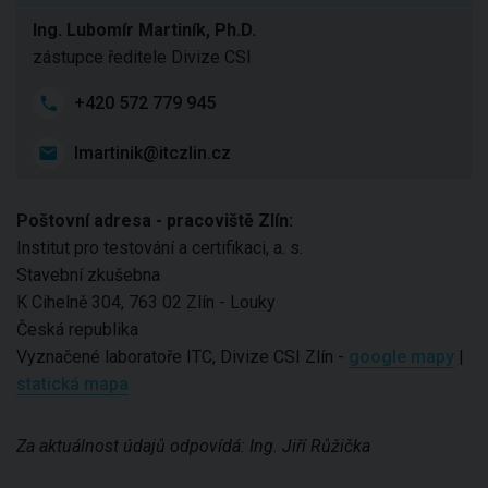
Ing. Lubomír Martiník, Ph.D.
zástupce ředitele Divize CSI
+420 572 779 945
lmartinik@itczlin.cz
Poštovní adresa - pracoviště Zlín:
Institut pro testování a certifikaci, a. s.
Stavební zkušebna
K Cihelně 304, 763 02 Zlín - Louky
Česká republika
Vyznačené laboratoře ITC, Divize CSI Zlín -
google mapy
|
statická mapa
Za aktuálnost údajů odpovídá: Ing. Jiří Růžička