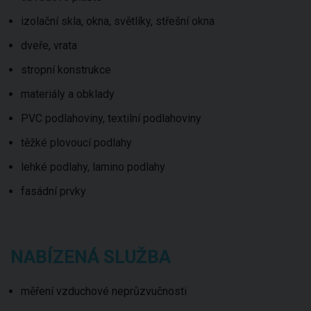
izolační skla, okna, světlíky, střešní okna
dveře, vrata
stropní konstrukce
materiály a obklady
PVC podlahoviny, textilní podlahoviny
těžké plovoucí podlahy
lehké podlahy, lamino podlahy
fasádní prvky
NABÍZENÁ SLUŽBA
měření vzduchové neprůzvučnosti