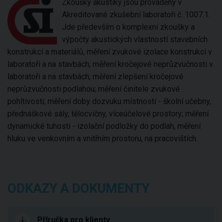
Zkoušky akustiky jsou prováděny v
Akreditované zkušební laboratoři č. 1007.1.
Jde především o komplexní zkoušky a
výpočty akustických vlastností stavebních
konstrukcí a materiálů, měření zvukové izolace konstrukcí v
laboratoři a na stavbách; měření kročejové neprůzvučnosti v
laboratoři a na stavbách; měření zlepšení kročejové
neprůzvučnosti podlahou; měření činitele zvukové
pohltivosti; měření doby dozvuku místností - školní učebny,
přednáškové sály, tělocvičny, víceúčelové prostory; měření
dynamické tuhosti - izolační podložky do podlah, měření
hluku ve venkovním a vnitřním prostoru, na pracovištích.
ODKAZY A DOKUMENTY
Příručka pro klienty