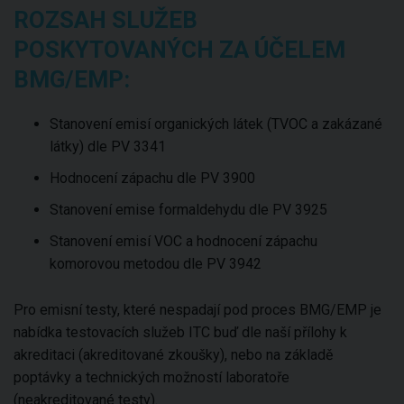
ROZSAH SLUŽEB
POSKYTOVANÝCH ZA ÚČELEM
BMG/EMP:
Stanovení emisí organických látek (TVOC a zakázané
látky) dle PV 3341
Hodnocení zápachu dle PV 3900
Stanovení emise formaldehydu dle PV 3925
Stanovení emisí VOC a hodnocení zápachu
komorovou metodou dle PV 3942
Pro emisní testy, které nespadají pod proces BMG/EMP je
nabídka testovacích služeb ITC buď dle naší přílohy k
akreditaci (akreditované zkoušky), nebo na základě
poptávky a technických možností laboratoře
(neakreditované testy).