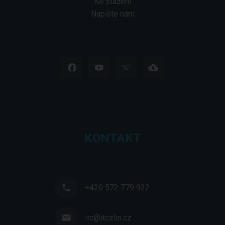
Ke stažení
Napište nám
KONTAKT
+420 572 779 922
itc@itczlin.cz