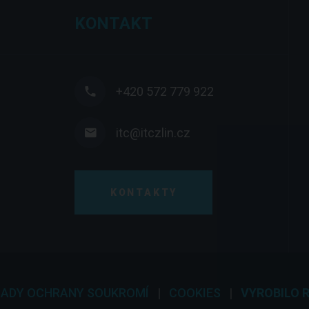
KONTAKT
+420 572 779 922
itc@itczlin.cz
KONTAKTY
ADY OCHRANY SOUKROMÍ
|
COOKIES
|
VYROBILO 