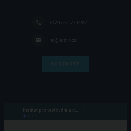
+420 572 779 922
itc@itczlin.cz
KONTAKTY