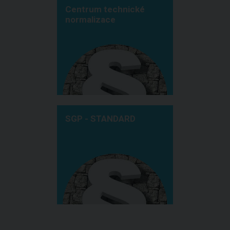
Centrum technické
normalizace
SGP - STANDARD