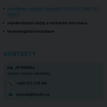
certifikace systémů řízení
(
ISO 9001
,
ISO 14001
,
ISO
45001
)
standardizační služby a technické informace
technologické konzultace
KONTAKTY
Ing. Jiří Růžička
vedoucí stavení zkušebny
+420 572 779 901
jruzicka@itczlin.cz