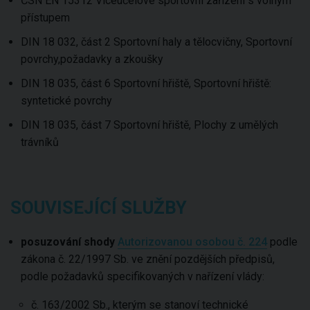
ČSN EN 15312 Víceúčelové sportovní zařízení s volným
přístupem
DIN 18 032, část 2 Sportovní haly a tělocvičny, Sportovní
povrchy,požadavky a zkoušky
DIN 18 035, část 6 Sportovní hřiště, Sportovní hřiště:
syntetické povrchy
DIN 18 035, část 7 Sportovní hřiště, Plochy z umělých
trávníků
SOUVISEJÍCÍ SLUŽBY
posuzování shody
Autorizovanou osobou č. 224
podle
zákona č. 22/1997 Sb. ve znění pozdějších předpisů,
podle požadavků specifikovaných v nařízení vlády:
č. 163/2002 Sb., kterým se stanoví technické