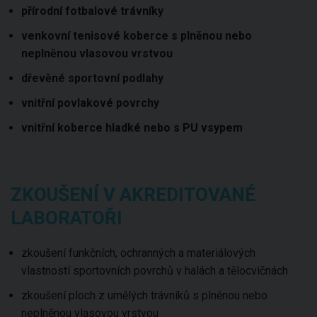
přírodní fotbalové trávníky
venkovní tenisové koberce s plněnou nebo
neplněnou vlasovou vrstvou
dřevěné sportovní podlahy
vnitřní povlakové povrchy
vnitřní koberce hladké nebo s PU vsypem
ZKOUŠENÍ V AKREDITOVANÉ
LABORATOŘI
zkoušení funkčních, ochranných a materiálových
vlastností sportovních povrchů v halách a tělocvičnách
zkoušení ploch z umělých trávníků s plněnou nebo
neplněnou vlasovou vrstvou