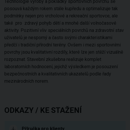
Technologie výroby a pokládky sportovních povrchů se
posouvá každým rokem stále kupředu a optimalizuje tak
podmínky nejen pro vrcholové a rekreační sportovce, ale
také pro zdravý pohyb dětí a mnohé další volnočasové
aktivity. Pozitivní vliv speciálních povrchů na zdravotní stav
uživatelů je nesporný a často svými charakteristikami
předčí i tradiční přírodní terény. Ovšem i mezi sportovními
povrchy jsou kvalitativní rozdíly, které lze jen stěží vizuálně
rozpoznat. Stavební zkušebna realizuje komplet
laboratorních hodnocení, jejichž výsledkem je posouzení
bezpečnostních a kvalitativních ukazatelů podle řady
mezinárodních norem.
ODKAZY / KE STAŽENÍ
Příručka pro klienty