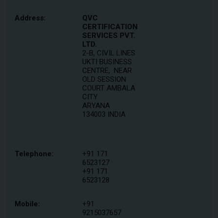
Address:
QVC
CERTIFICATION
SERVICES PVT.
LTD.
2-B, CIVIL LINES
UKTI BUSINESS
CENTRE,
NEAR
OLD SESSION
COURT AMBALA
CITY
ARYANA
134003 INDIA
Telephone:
+91 171
6523127
+91 171
6523128
Mobile:
+91
9215037657