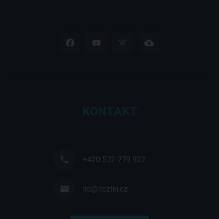
KONTAKT
+420 572 779 922
itc@itczlin.cz