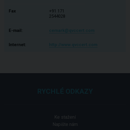
Fax
+91 171
2544028
E-mail:
cemark@qvccert.com
Internet:
http://www.qvccert.com
RYCHLÉ ODKAZY
Ke stažení
Napište nám