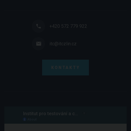
+420 572 779 922
itc@itczlin.cz
KONTAKTY