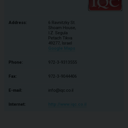
Address:
6 Ravnitzky St.
Shoam House,
I.Z. Segula
Petach Tikva
49277, Israel
Google Maps
Phone:
972-3-9313555
Fax:
972-3-9044406
E-mail:
info@iqc.co.il
Internet:
http://www.iqc.co.il