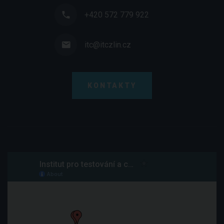
+420 572 779 922
itc@itczlin.cz
KONTAKTY