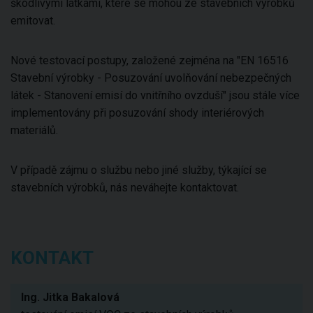
škodlivými látkami, které se mohou ze stavebních výrobků
emitovat.
Nové testovací postupy, založené zejména na "EN 16516
Stavební výrobky - Posuzování uvolňování nebezpečných
látek - Stanovení emisí do vnitřního ovzduší" jsou stále více
implementovány při posuzování shody interiérových
materiálů.
V případě zájmu o službu nebo jiné služby, týkající se
stavebních výrobků, nás neváhejte kontaktovat.
KONTAKT
Ing. Jitka Bakalová