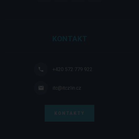
KONTAKT
+420 572 779 922
itc@itczlin.cz
KONTAKTY