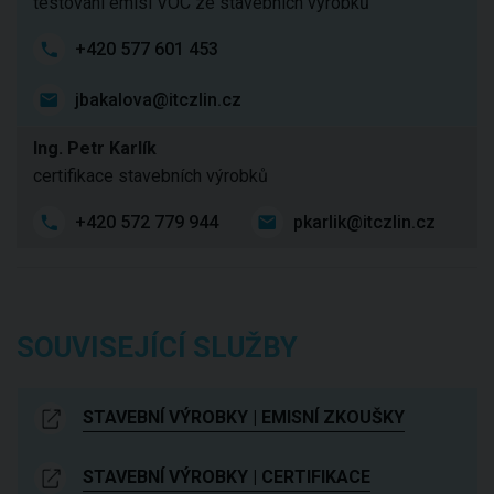
testování emisí VOC ze stavebních výrobků
+420 577 601 453
jbakalova@itczlin.cz
Ing. Petr Karlík
certifikace stavebních výrobků
+420 572 779 944
pkarlik@itczlin.cz
SOUVISEJÍCÍ SLUŽBY
STAVEBNÍ VÝROBKY | EMISNÍ ZKOUŠKY
STAVEBNÍ VÝROBKY | CERTIFIKACE