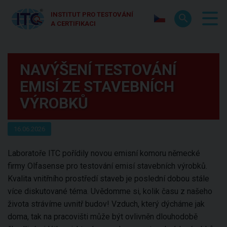
INSTITUT PRO TESTOVÁNÍ
A CERTIFIKACI
NAVÝŠENÍ TESTOVÁNÍ
EMISÍ ZE STAVEBNÍCH
VÝROBKŮ
16.06.2026
Laboratoře ITC pořídily novou emisní komoru německé
firmy Olfasense pro testování emisí stavebních výrobků.
Kvalita vnitřního prostředí staveb je poslední dobou stále
více diskutované téma. Uvědomme si, kolik času z našeho
života strávíme uvnitř budov! Vzduch, který dýcháme jak
doma, tak na pracovišti může být ovlivněn dlouhodobě