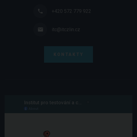
+420 572 779 922
itc@itczlin.cz
KONTAKTY