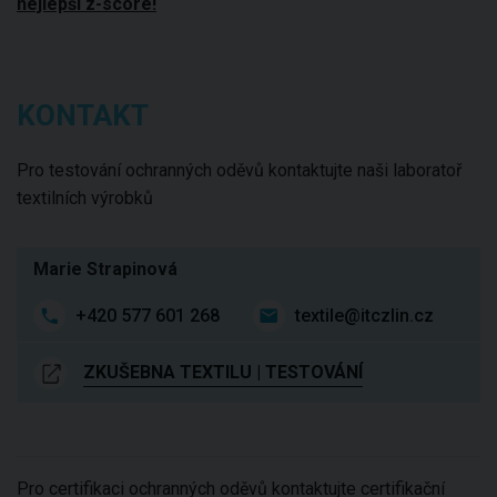
nejlepší z-scóre!
KONTAKT
Pro testování ochranných oděvů kontaktujte naši laboratoř
textilních výrobků
Marie Strapinová
+420 577 601 268
textile@itczlin.cz
ZKUŠEBNA TEXTILU | TESTOVÁNÍ
Pro certifikaci ochranných oděvů kontaktujte certifikační