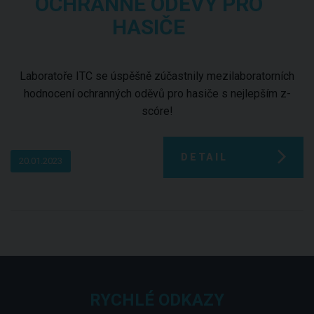
OCHRANNÉ ODĚVY PRO
HASIČE
Laboratoře ITC se úspěšně zúčastnily mezilaboratorních
hodnocení ochranných oděvů pro hasiče s nejlepším z-
scóre!
DETAIL
20.01.2023
RYCHLÉ ODKAZY