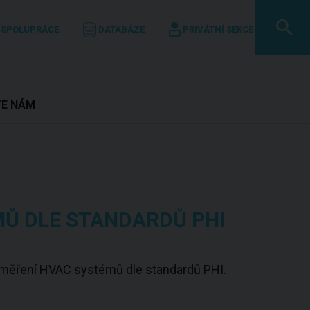
 SPOLUPRÁCE
DATABÁZE
PRIVÁTNÍ SEKCE
TE NÁM
Ů DLE STANDARDŮ PHI
í měření HVAC systémů dle standardů PHI.